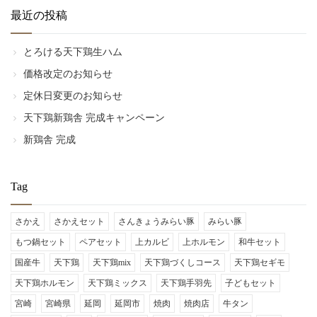
リ
最近の投稿
ー
とろける天下鶏生ハム
価格改定のお知らせ
定休日変更のお知らせ
天下鶏新鶏舎 完成キャンペーン
新鶏舎 完成
Tag
さかえ
さかえセット
さんきょうみらい豚
みらい豚
もつ鍋セット
ペアセット
上カルビ
上ホルモン
和牛セット
国産牛
天下鶏
天下鶏mix
天下鶏づくしコース
天下鶏セギモ
天下鶏ホルモン
天下鶏ミックス
天下鶏手羽先
子どもセット
宮崎
宮崎県
延岡
延岡市
焼肉
焼肉店
牛タン