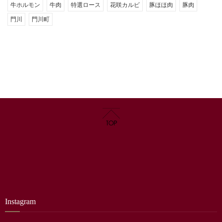
牛ホルモン
牛肉
特選ロース
花咲カルビ
豚ほほ肉
豚肉
門川
門川町
Instagram